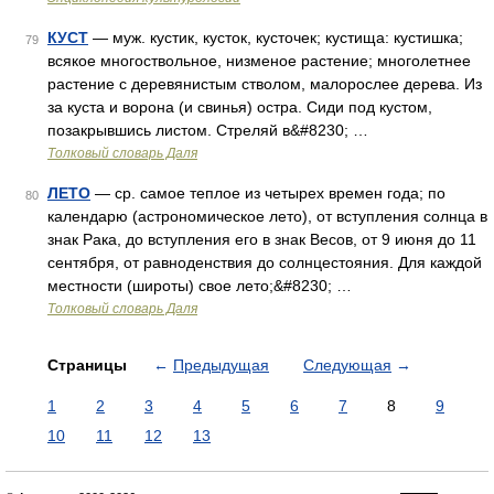
КУСТ
— муж. кустик, кусток, кусточек; кустища: кустишка;
79
всякое многоствольное, низменое растение; многолетнее
растение с деревянистым стволом, малорослее дерева. Из
за куста и ворона (и свинья) остра. Сиди под кустом,
позакрывшись листом. Стреляй в&#8230; …
Толковый словарь Даля
ЛЕТО
— ср. самое теплое из четырех времен года; по
80
календарю (астрономическое лето), от вступления солнца в
знак Рака, до вступления его в знак Весов, от 9 июня до 11
сентября, от равноденствия до солнцестояния. Для каждой
местности (широты) свое лето;&#8230; …
Толковый словарь Даля
Страницы
←
Предыдущая
Следующая
→
1
2
3
4
5
6
7
8
9
10
11
12
13