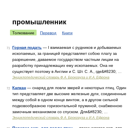
промышленник
Толкование
Перевод
Книги
Горная подать
— I взимаемая с рудников и добываемых
71
ископаемых, за границей представляет собою плату за
разрешение, даваемое государством частным лицам на
разработку принадлежащих ему ископаемых. Она не
существует поэтому в Англии и С. Шт. С. А., где&#8230; …
Энциклопедический словарь Ф.А. Брокгауза и И.А. Ефрона
Капкан
— снаряд для ловли зверей и некоторых птиц. Один
72
тип представляет две высокие железные дуги, соединенные
между собой в одном конце винтом, а в другом сильной
подковообразною горизонтальной пружиной, снабженною
замочным механизмом со спуском. Для&#8230; …
Энциклопедический словарь Ф.А. Брокгауза и И.А. Ефрона