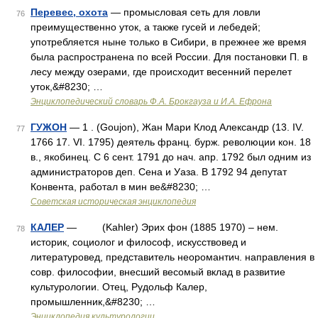
Перевес, охота
— промысловая сеть для ловли
76
преимущественно уток, а также гусей и лебедей;
употребляется ныне только в Сибири, в прежнее же время
была распространена по всей России. Для постановки П. в
лесу между озерами, где происходит весенний перелет
уток,&#8230; …
Энциклопедический словарь Ф.А. Брокгауза и И.А. Ефрона
ГУЖОН
— 1 . (Goujon), Жан Мари Клод Александр (13. IV.
77
1766 17. VI. 1795) деятель франц. бурж. революции кон. 18
в., якобинец. С 6 сент. 1791 до нач. апр. 1792 был одним из
администраторов деп. Сена и Уаза. В 1792 94 депутат
Конвента, работал в мин ве&#8230; …
Советская историческая энциклопедия
КАЛЕР
— (Kahler) Эрих фон (1885 1970) – нем.
78
историк, социолог и философ, искусствовед и
литературовед, представитель неоромантич. направления в
совр. философии, внесший весомый вклад в развитие
культурологии. Отец, Рудольф Калер,
промышленник,&#8230; …
Энциклопедия культурологии