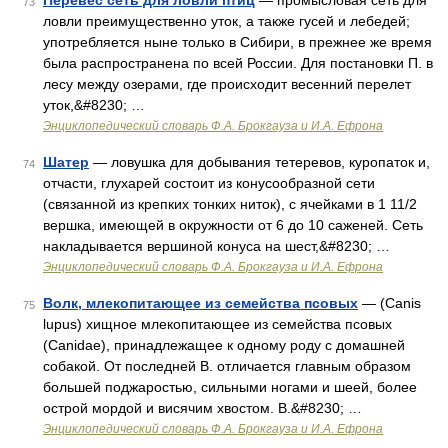
Перевес сеть для ловли птиц
— промысловая сеть для
73
ловли преимущественно уток, а также гусей и лебедей;
употребляется ныне только в Сибири, в прежнее же время
была распространена по всей России. Для постановки П. в
лесу между озерами, где происходит весенний перелет
уток,&#8230; …
Энциклопедический словарь Ф.А. Брокгауза и И.А. Ефрона
Шатер
— ловушка для добывания тетеревов, куропаток и,
74
отчасти, глухарей состоит из конусообразной сети
(связанной из крепких тонких ниток), с ячейками в 1 11/2
вершка, имеющей в окружности от 6 до 10 саженей. Сеть
накладывается вершиной конуса на шест,&#8230; …
Энциклопедический словарь Ф.А. Брокгауза и И.А. Ефрона
Волк, млекопитающее из семейства псовых
— (Canis
75
lupus) хищное млекопитающее из семейства псовых
(Canidae), принадлежащее к одному роду с домашней
собакой. От последней В. отличается главным образом
большей поджаростью, сильными ногами и шеей, более
острой мордой и висячим хвостом. В.&#8230; …
Энциклопедический словарь Ф.А. Брокгауза и И.А. Ефрона